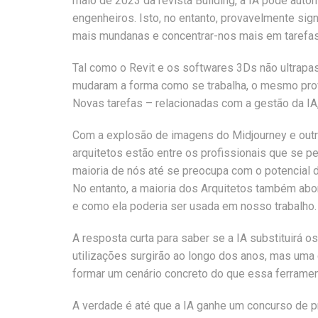
maio de 2023 da revista Building, a IA pode auto
engenheiros. Isto, no entanto, provavelmente sig
mais mundanas e concentrar-nos mais em tarefas 
Tal como o Revit e os softwares 3Ds não ultrapa
mudaram a forma como se trabalha, o mesmo prov
Novas tarefas – relacionadas com a gestão da IA
Com a explosão de imagens do Midjourney e outra
arquitetos estão entre os profissionais que se pe
maioria de nós até se preocupa com o potencial da
No entanto, a maioria dos Arquitetos também abo
e como ela poderia ser usada em nosso trabalho.
A resposta curta para saber se a IA substituirá 
utilizações surgirão ao longo dos anos, mas uma
formar um cenário concreto do que essa ferramen
A verdade é até que a IA ganhe um concurso de p