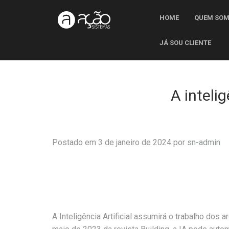
HOME
QUEM SO
JÁ SOU CLIENTE
A intelig
Postado em 3 de janeiro de 2024 por
sn-admin
A Inteligência Artificial assumirá o trabalho do