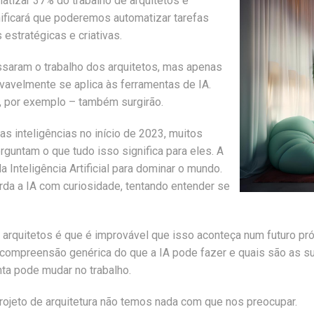
matizar 37% do trabalho de arquitetos e
nificará que poderemos automatizar tarefas
estratégicas e criativas.
ssaram o trabalho dos arquitetos, mas apenas
avelmente se aplica às ferramentas de IA.
, por exemplo – também surgirão.
s inteligências no início de 2023, muitos
rguntam o que tudo isso significa para eles. A
 Inteligência Artificial para dominar o mundo.
rda a IA com curiosidade, tentando entender se
os arquitetos é que é improvável que isso aconteça num futuro 
 compreensão genérica do que a IA pode fazer e quais são as s
ta pode mudar no trabalho.
rojeto de arquitetura não temos nada com que nos preocupar.