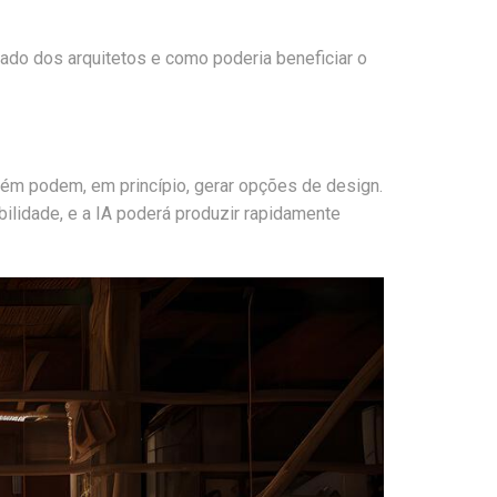
 lado dos arquitetos e como poderia beneficiar o
ém podem, em princípio, gerar opções de design.
ilidade, e a IA poderá produzir rapidamente