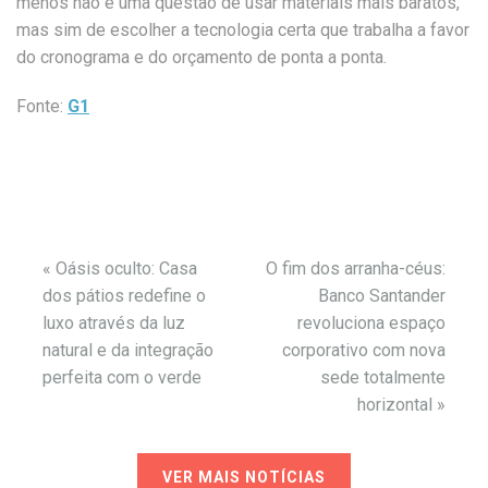
menos não é uma questão de usar materiais mais baratos,
mas sim de escolher a tecnologia certa que trabalha a favor
do cronograma e do orçamento de ponta a ponta.
Fonte:
G1
«
Oásis oculto: Casa
O fim dos arranha-céus:
dos pátios redefine o
Banco Santander
luxo através da luz
revoluciona espaço
natural e da integração
corporativo com nova
perfeita com o verde
sede totalmente
horizontal
»
VER MAIS NOTÍCIAS