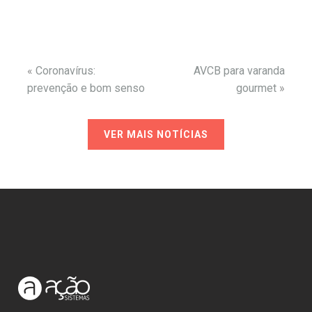
«
Coronavírus:
AVCB para varanda
prevenção e bom senso
gourmet
»
VER MAIS NOTÍCIAS