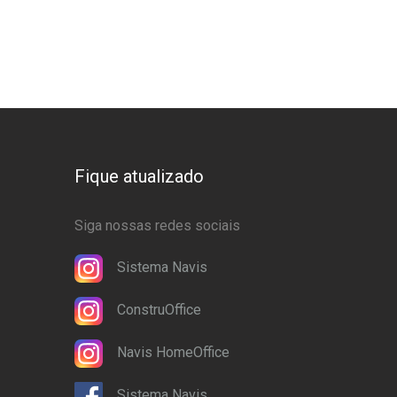
Fique atualizado
Siga nossas redes sociais
Sistema Navis
ConstruOffice
Navis HomeOffice
Sistema Navis