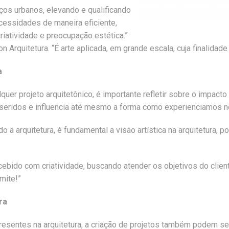
aços urbanos, elevando e qualificando
cessidades de maneira eficiente,
riatividade e preocupação estética.”
Arquitetura. “É arte aplicada, em grande escala, cuja finalidade 
a
r projeto arquitetônico, é importante refletir sobre o impacto v
seridos e influencia até mesmo a forma como experienciamos n
 arquitetura, é fundamental a visão artística na arquitetura, 
cebido com criatividade, buscando atender os objetivos do clie
imite!”
ra
 presentes na arquitetura, a criação de projetos também podem se