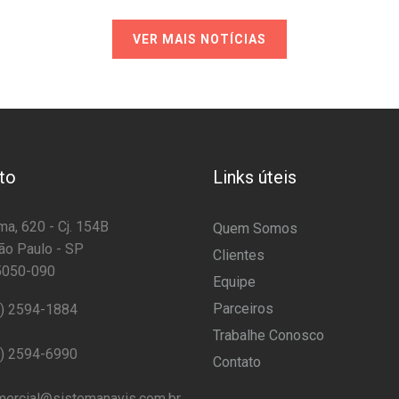
VER MAIS NOTÍCIAS
to
Links úteis
a, 620 - Cj. 154B
Quem Somos
ão Paulo - SP
Clientes
5050-090
Equipe
Parceiros
1) 2594-1884
Trabalhe Conosco
1) 2594-6990
Contato
ercial@sistemanavis.com.br