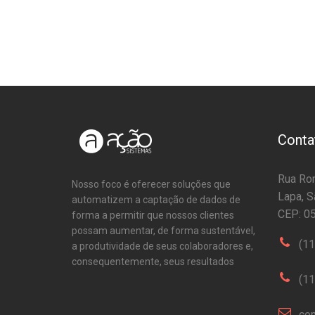
Conta
Rua Rom
Nosso foco é oferecer soluções que
Lapa, S
automatizem a captação de dados de
CEP: 0
forma a permitir que nossos clientes
possam aumentar, de forma sustentável,
(1
a produtividade de seus colaboradores e,
consequentemente, seus resultados
(1
com