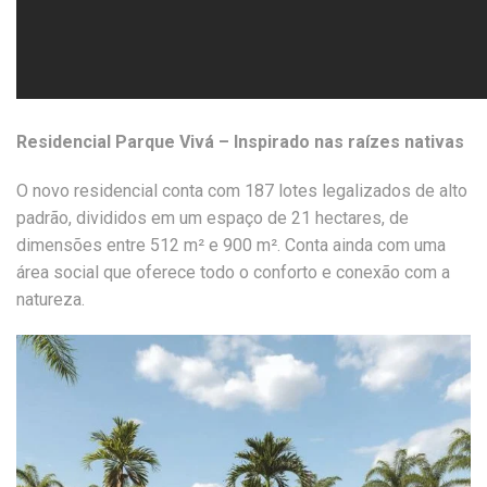
Residencial Parque Vivá – Inspirado nas raízes nativas
O novo residencial conta com 187 lotes legalizados de alto
padrão, divididos em um espaço de 21 hectares, de
dimensões entre 512 m² e 900 m². Conta ainda com uma
área social que oferece todo o conforto e conexão com a
natureza.