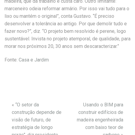
madeira, que dá trabalho e custa caro. Outro limitante:
marceneiro odeia reformar armário. Por isso vai tudo para o
lixo ou mantém o original”, conta Gustavo. “É preciso
desenvolver a tolerância ao antigo. Por que demolir tudo e
fazer novo?”, diz. “O projeto bem resolvido é perene, logo
sustentável. Invista no projeto atemporal, de qualidade, para
morar nos próximos 20, 30 anos sem descaracterizar.”
Fonte:
Casa e Jardim
«
“O setor da
Usando o BIM para
construção depende de
construir edifícios de
visão de futuro, de
madeira engenheirada
estratégia de longo
com baixo teor de
prazo”, diz presidente
carbono
»