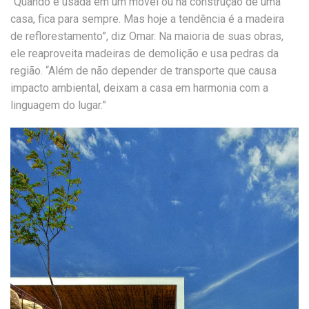
“Quando é usada em um móvel ou na construção de uma
casa, fica para sempre. Mas hoje a tendência é a madeira
de reflorestamento”, diz Omar. Na maioria de suas obras,
ele reaproveita madeiras de demolição e usa pedras da
região. “Além de não depender de transporte que causa
impacto ambiental, deixam a casa em harmonia com a
linguagem do lugar.”