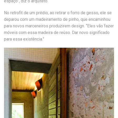
espaço”, diz o arquiteto.
No retrofit de um prédio, ao retirar o forro de gesso, ele se
deparou com um madeiramento de pinho, que encaminhou
para novos marceneiros produzirem design. “Eles vão fazer
móveis com essa madeira de reúso. Dar novo significado
para essa existência.”