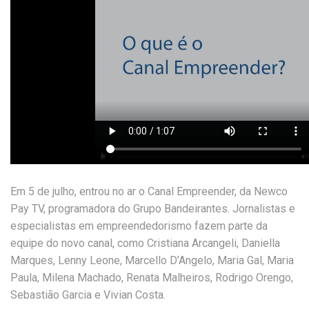
Em 5 de julho, entrou no ar o Canal Empreender, da Newco
Pay TV, programadora do Grupo Bandeirantes. Jornalistas e
especialistas em empreendedorismo fazem parte da
equipe do novo canal, como Cristiana Arcangeli, Daniella
Marques, Lenny Leone, Marcello D’Angelo, Maria Gal, Maria
Paula, Milena Machado, Renata Malheiros, Rodrigo Orengo,
Sebastião Garcia e Vivian Costa.