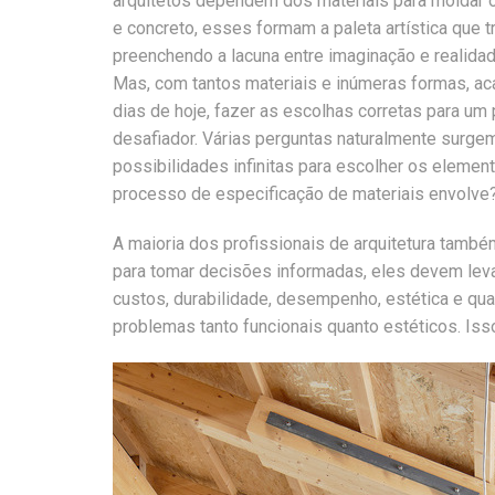
arquitetos dependem dos materiais para moldar o
e concreto, esses formam a paleta artística que t
preenchendo a lacuna entre imaginação e realidad
Mas, com tantos materiais e inúmeras formas, ac
dias de hoje, fazer as escolhas corretas para um
desafiador. Várias perguntas naturalmente surg
possibilidades infinitas para escolher os elemen
processo de especificação de materiais envolv
A maioria dos profissionais de arquitetura també
para tomar decisões informadas, eles devem lev
custos, durabilidade, desempenho, estética e qu
problemas tanto funcionais quanto estéticos. Iss