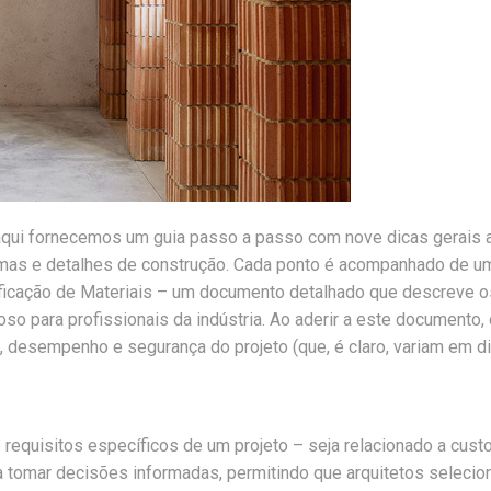
 aqui fornecemos um guia passo a passo com nove dicas gerais a
amas e detalhes de construção. Cada ponto é acompanhado de uma
icação de Materiais – um documento detalhado que descreve os r
oso para profissionais da indústria. Ao aderir a este documento,
desempenho e segurança do projeto (que, é claro, variam em di
isitos específicos de um projeto – seja relacionado a custos, 
a tomar decisões informadas, permitindo que arquitetos seleci