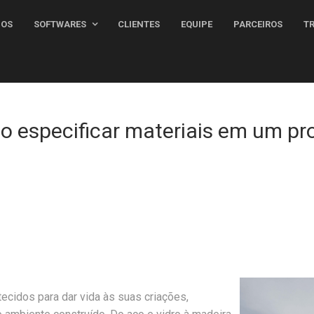
MOS
SOFTWARES
CLIENTES
EQUIPE
PARCEIROS
 especificar materiais em um pro
tecidos para dar vida às suas criações,