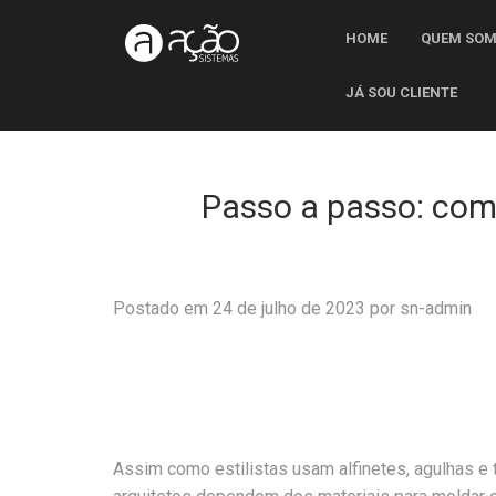
HOME
QUEM SO
JÁ SOU CLIENTE
Passo a passo: como
Postado em 24 de julho de 2023 por
sn-admin
Assim como estilistas usam alfinetes, agulhas e 