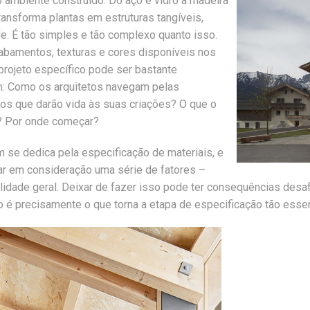
 ambiente construído. Do aço e vidro à madeira
ransforma plantas em estruturas tangíveis,
e. É tão simples e tão complexo quanto isso.
abamentos, texturas e cores disponíveis nos
 projeto específico pode ser bastante
em: Como os arquitetos navegam pelas
tos que darão vida às suas criações? O que o
e? Por onde começar?
m se dedica pela especificação de materiais, e
ar em consideração uma série de fatores –
alidade geral. Deixar de fazer isso pode ter consequências desa
o é precisamente o que torna a etapa de especificação tão esse