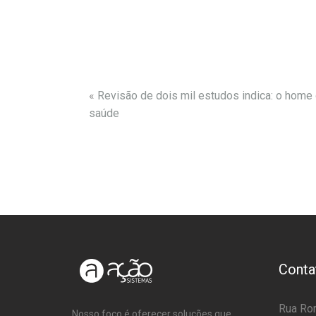
«
Revisão de dois mil estudos indica: o home 
saúde
Conta
Rua Rom
Nosso foco é oferecer soluções que