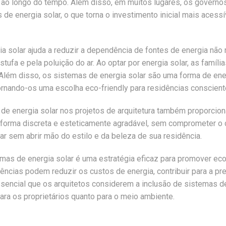
ao longo do tempo. Além disso, em muitos lugares, os governos
 de energia solar, o que torna o investimento inicial mais acessív
ia solar ajuda a reduzir a dependência de fontes de energia não
ufa e pela poluição do ar. Ao optar por energia solar, as famí
Além disso, os sistemas de energia solar são uma forma de ener
ornando-os uma escolha eco-friendly para residências conscient
de energia solar nos projetos de arquitetura também proporciona
forma discreta e esteticamente agradável, sem comprometer o d
ar sem abrir mão do estilo e da beleza de sua residência.
emas de energia solar é uma estratégia eficaz para promover eco
esidências podem reduzir os custos de energia, contribuir para a
essencial que os arquitetos considerem a inclusão de sistemas de
ara os proprietários quanto para o meio ambiente.