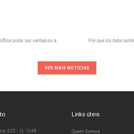
office pode ser vantajoso à
Por que os data cente
VER MAIS NOTÍCIAS
to
Links úteis
a, 620 - Cj. 154B
Quem Somos