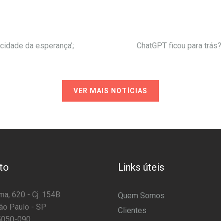
cidade da esperança’;
ChatGPT ficou para trás
VER MAIS NOTÍCIAS
to
Links úteis
a, 620 - Cj. 154B
Quem Somos
ão Paulo - SP
Clientes
5050-090