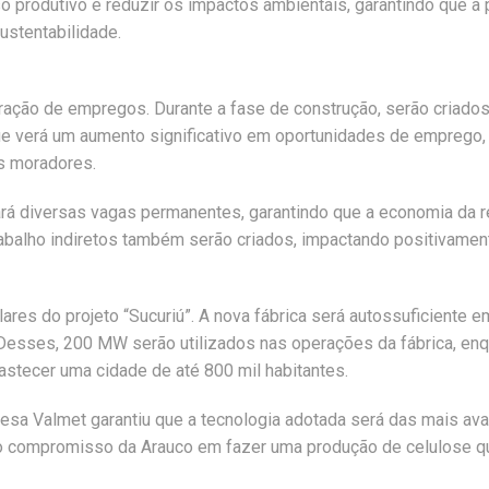
o produtivo e reduzir os impactos ambientais, garantindo que 
stentabilidade.
ação de empregos. Durante a fase de construção, serão criados
ue verá um aumento significativo em oportunidades de emprego,
s moradores.
ará diversas vagas permanentes, garantindo que a economia da 
balho indiretos também serão criados, impactando positivamente
res do projeto “Sucuriú”. A nova fábrica será autossuficiente 
Desses, 200 MW serão utilizados nas operações da fábrica, enq
bastecer uma cidade de até 800 mil habitantes.
esa Valmet garantiu que a tecnologia adotada será das mais av
o compromisso da Arauco em fazer uma produção de celulose qu