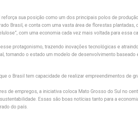
eforça sua posição como um dos principais polos de produção de
do Brasil, e conta com uma vasta área de florestas plantadas, q
elulose”, com uma economia cada vez mais voltada para essa ca
s esse protagonismo, trazendo inovações tecnológicas e atraind
ocal, tornando o estado um modelo de desenvolvimento baseado 
 que o Brasil tem capacidade de realizar empreendimentos de g
ares de empregos, a iniciativa coloca Mato Grosso do Sul no cen
ustentabilidade. Essas são boas notícias tanto para a econom
rado do país.