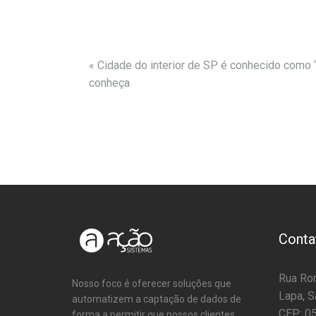
«
Cidade do interior de SP é conhecido como ‘
conheça
Conta
Rua Rom
Nosso foco é oferecer soluções que
Lapa, S
automatizem a captação de dados de
CEP: 0
forma a permitir que nossos clientes