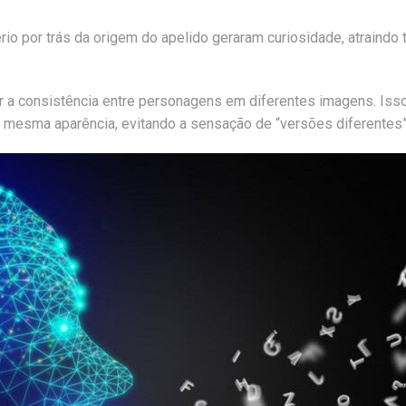
ério por trás da origem do apelido geraram curiosidade, atraindo 
 a consistência entre personagens em diferentes imagens. Isso 
 mesma aparência, evitando a sensação de “versões diferentes