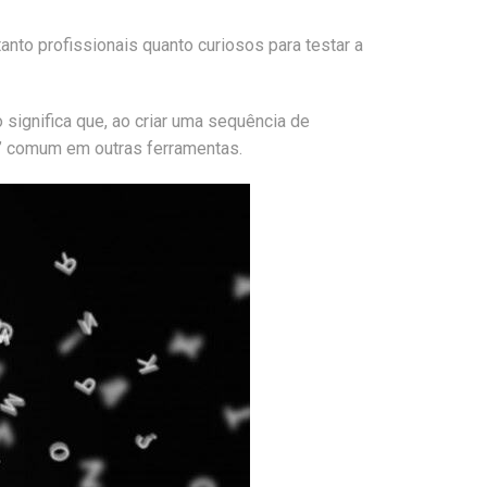
tanto profissionais quanto curiosos para testar a
significa que, ao criar uma sequência de
” comum em outras ferramentas.