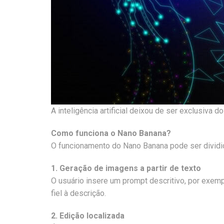
A inteligência artificial deixou de ser exclusiva
Como funciona o Nano Banana?
O funcionamento do Nano Banana pode ser dividid
1. Geração de imagens a partir de texto
O usuário insere um prompt descritivo, por exemp
fiel à descrição.
2. Edição localizada