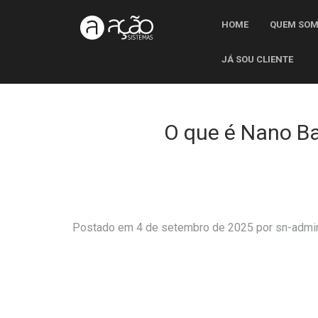
HOME
QUEM SO
JÁ SOU CLIENTE
O que é Nano Ba
Postado em 4 de setembro de 2025 por
sn-admi