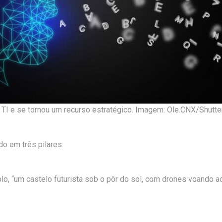
 do TI e se tornou um recurso estratégico. Imagem: Ole.CNX/Shutt
o em três pilares:
lo, “um castelo futurista sob o pôr do sol, com drones voando 