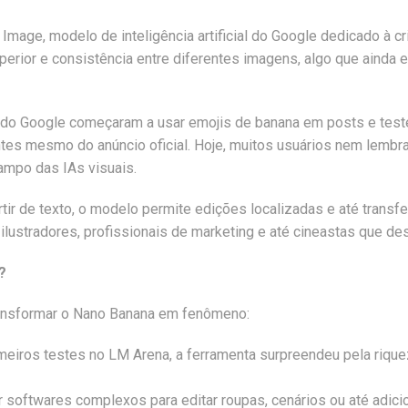
mage, modelo de inteligência artificial do Google dedicado à cr
uperior e consistência entre diferentes imagens, algo que ainda
s do Google começaram a usar emojis de banana em posts e tes
ntes mesmo do anúncio oficial. Hoje, muitos usuários nem lem
ampo das IAs visuais.
r de texto, o modelo permite edições localizadas e até transfe
lustradores, profissionais de marketing e até cineastas que des
?
transformar o Nano Banana em fenômeno:
meiros testes no LM Arena, a ferramenta surpreendeu pela rique
ar softwares complexos para editar roupas, cenários ou até adic