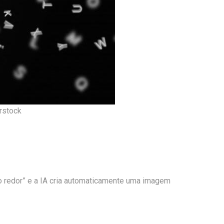
erstock
ao redor” e a IA cria automaticamente uma imagem