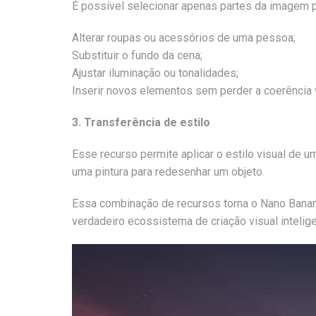
É possível selecionar apenas partes da imagem par
Alterar roupas ou acessórios de uma pessoa;
Substituir o fundo da cena;
Ajustar iluminação ou tonalidades;
Inserir novos elementos sem perder a coerência v
3. Transferência de estilo
Esse recurso permite aplicar o estilo visual de u
uma pintura para redesenhar um objeto.
Essa combinação de recursos torna o Nano Banana
verdadeiro ecossistema de criação visual intelige