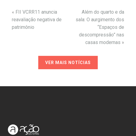
«
FII VCRR11 anuncia
Além do quarto e da
reavaliação negativa de
sala: O aurgimento dos
patrimônio
“Espaços de
descompressão” nas
casas modernas
»
VER MAIS NOTÍCIAS