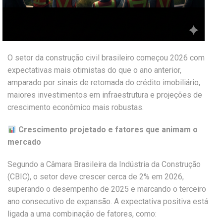
O setor da construção civil brasileiro começou 2026 com
expectativas mais otimistas do que o ano anterior,
amparado por sinais de retomada do crédito imobiliário,
maiores investimentos em infraestrutura e projeções de
crescimento econômico mais robustas.
Crescimento projetado e fatores que animam o
mercado
Segundo a Câmara Brasileira da Indústria da Construção
(CBIC), o setor deve crescer cerca de 2% em 2026,
superando o desempenho de 2025 e marcando o terceiro
ano consecutivo de expansão. A expectativa positiva está
ligada a uma combinação de fatores, como: