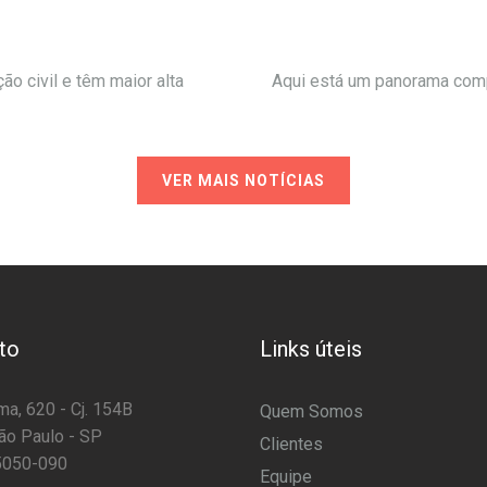
ção civil e têm maior alta
Aqui está um panorama comp
VER MAIS NOTÍCIAS
to
Links úteis
a, 620 - Cj. 154B
Quem Somos
ão Paulo - SP
Clientes
5050-090
Equipe