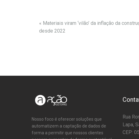
«
Materiais viram ‘vilão’ da inflação da constru
desde 2022
Conta
Rua Rom
Nosso foco é oferecer soluções que
Lapa, S
automatizem a captação de dados de
CEP: 0
forma a permitir que nossos clientes