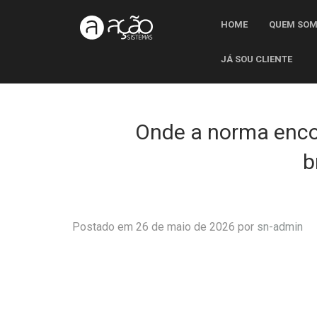
HOME
QUEM SO
JÁ SOU CLIENTE
Onde a norma encon
b
Postado em 26 de maio de 2026 por
sn-admin