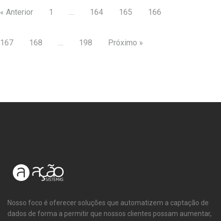
« Anterior
1
…
164
165
166
167
168
…
198
Próximo »
Nosso foco é oferecer soluções que automatizem a captação de
dados de forma a permitir que nossos clientes possam aumentar,