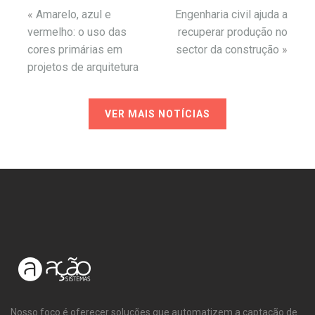
«
Amarelo, azul e
Engenharia civil ajuda a
vermelho: o uso das
recuperar produção no
cores primárias em
sector da construção
»
projetos de arquitetura
VER MAIS NOTÍCIAS
Nosso foco é oferecer soluções que automatizem a captação de